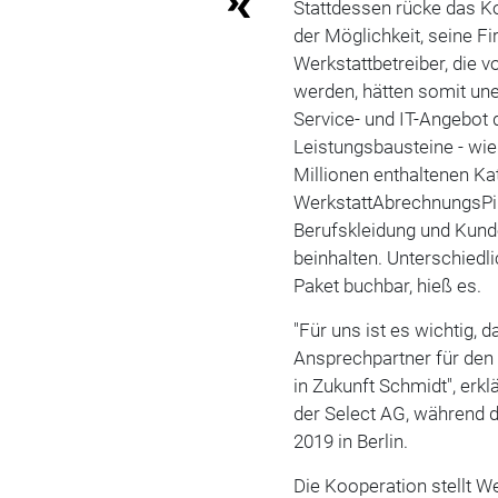
Stattdessen rücke das Ko
der Möglichkeit, seine Fi
Werkstattbetreiber, die v
werden, hätten somit un
Service- und IT-Angebot d
Leistungsbausteine - wie
Millionen enthaltenen Ka
WerkstattAbrechnungsPi
Berufskleidung und Kund
beinhalten. Unterschied
Paket buchbar, hieß es.
"Für uns ist es wichtig,
Ansprechpartner für den 
in Zukunft Schmidt", erk
der Select AG, während d
2019 in Berlin.
Die Kooperation stellt W