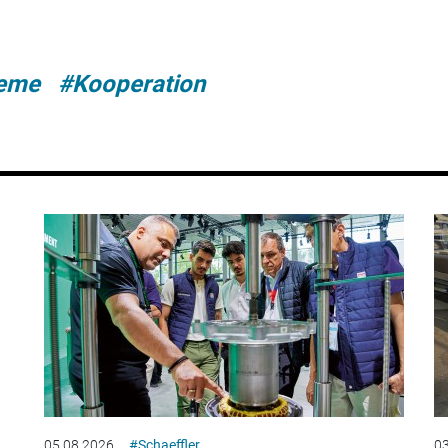
teme
#Kooperation
05.08.2026
#Schaeffler
03