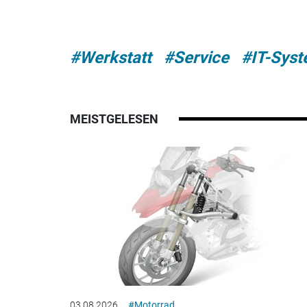
#Werkstatt
#Service
#IT-Sys
MEISTGELESEN
03.08.2026
#Motorrad