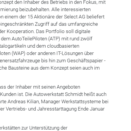
nzept den Inhaber des Betriebs in den Fokus, mit
rmierung beizubehalten. Alle interessierten
on einem der 15 Aktionäre der Select AG beliefert
eingeschränkten Zugriff auf das umfangreiche
er Kooperation. Das Portfolio soll digitale
 dem AutoTeilePiloten (ATP) mit rund zwölf
talogartikeln und dem cloudbasierten
loten (WAP) oder anderen IT-Lösungen über
enersatzfahrzeuge bis hin zum Geschäftspapier -
liche Bausteine aus dem Konzept seien auch im
 dass der Inhaber mit seinen Angeboten
Kunden ist. Die Autowerkstatt Schmidt heißt auch
lärte Andreas Kilian, Manager Werkstattsysteme bei
er Vertriebs- und Jahresstarttagung Ende Januar
erkstätten zur Unterstützung der