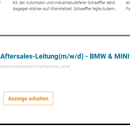
W
63, der Automobil- und Industriezulieferer Schaeffler setzt
ei
dagegen stärker auf Altersteilzeit. Schaeffler legte zudem...
Fa
 Aftersales-Leitung(m/w/d) - BMW & MINI
rstede;Wiefelstede;Wilhelmshaven;Jever
Anzeige schalten