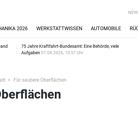
NEW
ANIKA 2026
WERKSTATTWISSEN
AUTOMOBILE
RÜ
rand
75 Jahre Kraftfahrt-Bundesamt: Eine Behörde, viele
Aufgaben
07.08.2026, 10:57 Uhr
att
Für saubere Oberflächen
Oberflächen