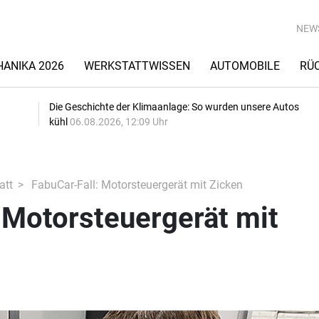
NEW
ANIKA 2026
WERKSTATTWISSEN
AUTOMOBILE
RÜ
Die Geschichte der Klimaanlage: So wurden unsere Autos
kühl
06.08.2026, 12:09 Uhr
att
FabuCar-Fall: Motorsteuergerät mit Zicken
 Motorsteuergerät mit