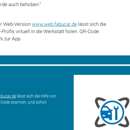
rde auch behoben."
er Web-Version
www.web.fabucar.de
lässt sich die
-Profis virtuell in die Werkstatt holen. QR-Code
s zur App.
bucar.de
lässt sich die Hilfe von
 QR-Code scannen, und schon