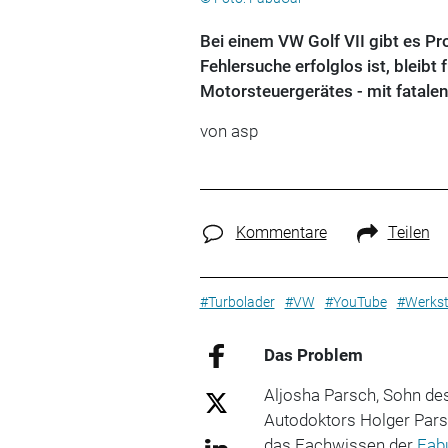
Bei einem VW Golf VII gibt es P
Fehlersuche erfolglos ist, bleibt
Motorsteuergerätes - mit fatalen
von asp
Kommentare
Teilen
#Turbolader
#VW
#YouTube
#Werkst
Das Problem
Aljosha Parsch, Sohn d
Autodoktors Holger Parsc
das Fachwissen der
Fab