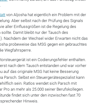
.
att
von Aljosha hat eigentlich ein Problem mit der
elung. Aber selbst nach der Prüfung des Signals
e aller Einflussgrößen ist die Regelung des
n sollte. Damit bleibt nur der Tausch des
). Nachdem der Wechsel wider Erwarten nicht das
ljosha probeweise das MSG gegen ein gebrauchtes
die Wegfahrsperre.
torsteuergerät ist ein Codierungsfehler enthalten.
gs erst nach dem Tausch entstanden und war vorher
au auf das originale MSG hat keine Besserung
ha Parsch. Selbst ein Steuergerätespezialist kann
ehilflich sein. Ratlos wendet sich Parsch mit
r Pro an mehr als 25.000 seiner Berufskollegen.
Stunde findet sich unter den inzwischen fast 70
rsprechender Hinweis.