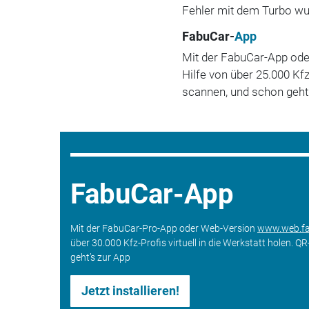
Fehler mit dem Turbo wu
FabuCar-
App
Mit der FabuCar-App od
Hilfe von über 25.000 Kfz
scannen, und schon geht'
FabuCar-App
Mit der FabuCar-Pro-App oder Web-Version
www.web.fa
über 30.000 Kfz-Profis virtuell in die Werkstatt holen.
geht’s zur App
Jetzt installieren!