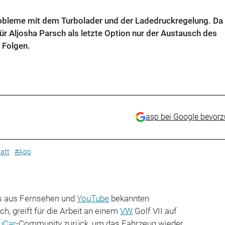
robleme mit dem Turbolader und der Ladedruckregelung. Da 
 für Aljosha Parsch als letzte Option nur der Austausch des
 Folgen.
asp bei Google bevor
att
#App
es aus Fernsehen und
YouTube
bekannten
h, greift für die Arbeit an einem
VW
Golf VII auf
uCar
-Community zurück, um das Fahrzeug wieder