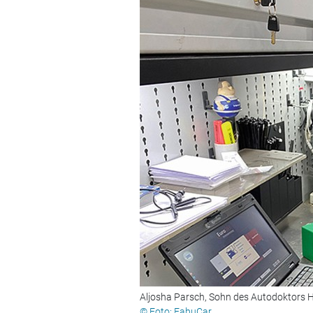
Aljosha Parsch, Sohn des Autodoktors Ho
© Foto: FabuCar