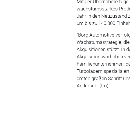
Mit der Übernahme füge 
wachstumsstarkes Produk
Jahr in den Neuzustand 
um bis zu 140.000 Einhei
"Borg Automotive verfolg
Wachstumsstrategie, di
Akquisitionen stützt. In
Akquisitionsvorhaben ver
Familienunternehmen, da
Turboladern spezialisier
ersten großen Schritt un
Andersen. (tm)