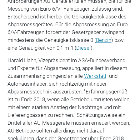
Anforderungen AU-Geräte erfüllen müssen, die für die
Messung von Euro 6/VI-Fahrzeugen zulässig sind.
Entscheidend ist hierbei die Genauigkeitsklasse des
Abgasmessgerätes. Für die Abgasmessung an Euro
6/V-Fahrzeugen fordert der Gesetzgeber zwingend
mindestens die Genauigkeitsklasse 0 (
Benzin
) bzw.
eine Genauigkeit von 0,1 m-1 (
Diesel
).
Harald Hahn, Vizepräsident im ASA-Bundesverband
und Experte für Abgasmessung, appelliert in diesem
Zusammenhang dringend an alle
Werkstatt
- und
Autohausinhaber, sich rechtzeitig mit neuer
Abgasmesstechnik auszurüsten. "Erfahrungsgemäß
ist zu Ende 2018, wenn alle Betriebe umrüsten wollen,
mit einem starken Anstieg der Nachfrage und mit
Lieferengpässen zu rechnen." Schätzungsweise ein
Drittel aller AU-Mess­geräte müssen erneuert werden.
AU-­Betriebe sollten allerdings nicht darauf
spekulieren, dass der Gesetzgeber über Ende 2018