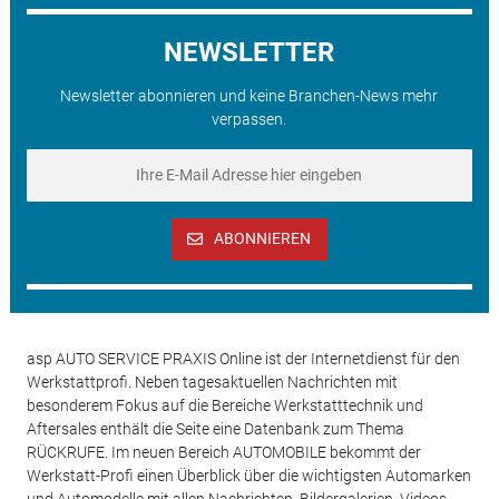
NEWSLETTER
Newsletter abonnieren und keine Branchen-News mehr
verpassen.
ABONNIEREN
asp AUTO SERVICE PRAXIS Online ist der Internetdienst für den
Werkstattprofi. Neben tagesaktuellen Nachrichten mit
besonderem Fokus auf die Bereiche Werkstatttechnik und
Aftersales enthält die Seite eine Datenbank zum Thema
RÜCKRUFE. Im neuen Bereich AUTOMOBILE bekommt der
Werkstatt-Profi einen Überblick über die wichtigsten Automarken
und Automodelle mit allen Nachrichten, Bildergalerien, Videos