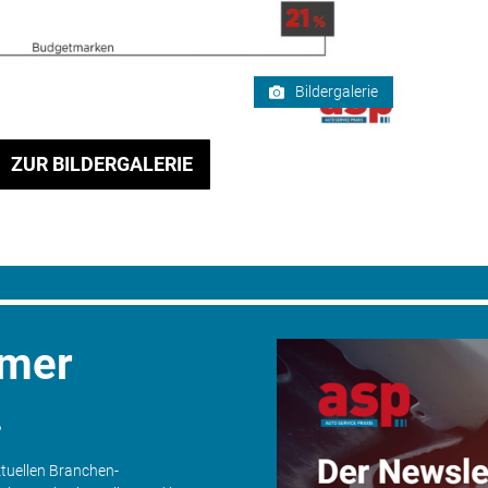
Bildergalerie
ZUR BILDERGALERIE
mmer
.
ktuellen Branchen-