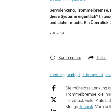
Servolenkung, Trommelbremse, M
diese Systeme eigentlich? In unse
und sicher macht. Ein Überblick
von
asp
Kommentare
Teilen
#Lenkung
#Spiegel
#Lichttechnik
#As
Die mühelose Lenkung da
Trommelbremse, die inn
Herzstück vieler Autos, 
Menge
Technik
. Vom sel