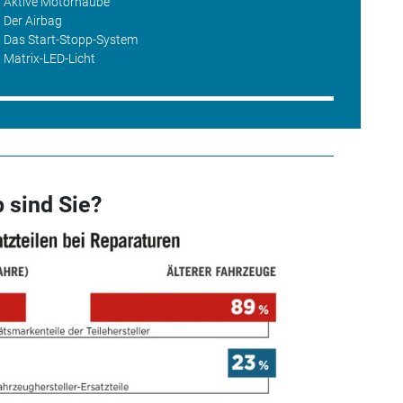
h: Aktive Motorhaube
: Der Airbag
h: Das Start-Stopp-System
: Matrix-LED-Licht
 sind Sie?