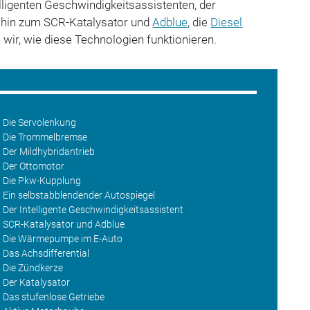
elligenten Geschwindigkeitsassistenten, der
s hin zum SCR-Katalysator und
Adblue
, die
Diesel
wir, wie diese Technologien funktionieren.
h: Die Servolenkung
ch: Die Trommelbremse
: Der Mildhybridantrieb
h: Der Ottomotor
h: Die Pkw-Kupplung
h: Ein selbstabblendender Autospiegel
h: Der Intelligente Geschwindigkeitsassistent
ch: SCR-Katalysator und Adblue
ch: Die Wärmepumpe im E-Auto
: Das Achsdifferential
h: Die Zündkerze
: Der Katalysator
h: Das stufenlose Getriebe