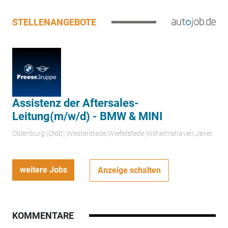
STELLENANGEBOTE
Assistenz der Aftersales-
Leitung(m/w/d) - BMW & MINI
Oldenburg (Oldb);Westerstede;Wiefelstede;Wilhelmshaven;Jever
weitere Jobs
Anzeige schalten
KOMMENTARE