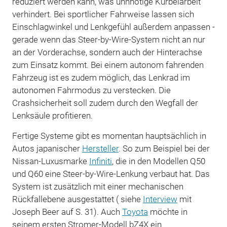
reduziert werden kann, was unnnötige Kurbelarbeit
verhindert. Bei sportlicher Fahrweise lassen sich
Einschlagwinkel und Lenkgefühl außerdem anpassen -
gerade wenn das Steer-by-Wire-System nicht an nur
an der Vorderachse, sondern auch der Hinterachse
zum Einsatz kommt. Bei einem autonom fahrenden
Fahrzeug ist es zudem möglich, das Lenkrad im
autonomen Fahrmodus zu verstecken. Die
Crashsicherheit soll zudem durch den Wegfall der
Lenksäule profitieren.
Fertige Systeme gibt es momentan hauptsächlich in
Autos japanischer
Hersteller
. So zum Beispiel bei der
Nissan-Luxusmarke
Infiniti
, die in den Modellen Q50
und Q60 eine Steer-by-Wire-Lenkung verbaut hat. Das
System ist zusätzlich mit einer mechanischen
Rückfallebene ausgestattet ( siehe
Interview
mit
Joseph Beer auf S. 31). Auch
Toyota
möchte in
seinem ersten Stromer-Modell bZ4X ein