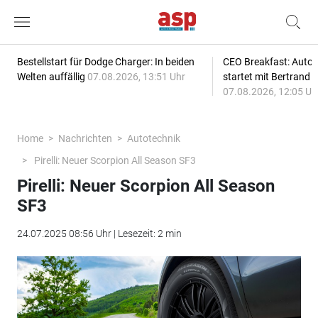
Bestellstart für Dodge Charger: In beiden
CEO Breakfast: Auto
Welten auffällig
07.08.2026, 13:51 Uhr
startet mit Bertrand 
07.08.2026, 12:05 Uh
Home
Nachrichten
Autotechnik
Pirelli: Neuer Scorpion All Season SF3
Pirelli: Neuer Scorpion All Season
SF3
24.07.2025 08:56 Uhr | Lesezeit: 2 min