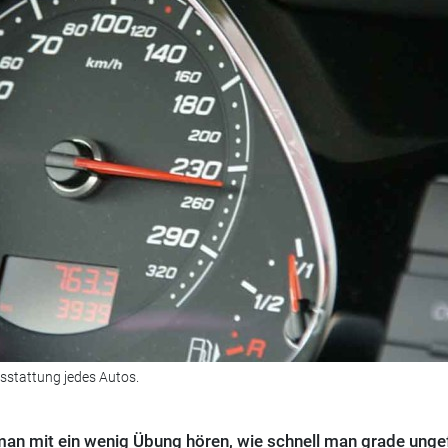
sstattung jedes Autos.
n mit ein wenig Übung hören, wie schnell man grade unge