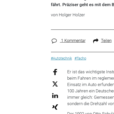
fährt. Präziser geht es mit dem B
von
Holger Holzer
1 Kommentar
Teilen
#Autotechnik
#Tacho
Er ist das wichtigste Ins
beim Fahren im regleme
Einsatz im Auto erfunde
100 Jahren ein Deutscher
immer gleich: Gemessen 
sondern die Drehzahl v
Der 1902 von Otto Schul