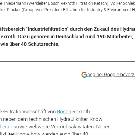
we Thiedemann (Werkleiter Bosch Rexroth Filtration Ketsch), Volker Schiek
ker Plücker (Group Vice President Filtration for Industry & Environment 
tsbereich "Industriefiltration" durch den Zukauf des Hydrau
exroth. Dazu gehören in Deutschland rund 190 Mitarbeiter,
owie über 40 Schutzrechte.
asp bei Google bevor
k-Filtrationsgeschäft von
Bosch
Rexroth
 neben dem technischen Hydraulikfilter-Know-
beiter
sowie weltweite Vertriebsaktivitäten. Neben
ikfilter-Know-how werden auch über 40