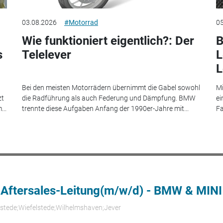
03.08.2026
#Motorrad
05
Wie funktioniert eigentlich?: Der
B
s
Telelever
L
L
Bei den meisten Motorrädern übernimmt die Gabel sowohl
Mi
zt
die Radführung als auch Federung und Dämpfung. BMW
ei
...
trennte diese Aufgaben Anfang der 1990er-Jahre mit...
Fa
 Aftersales-Leitung(m/w/d) - BMW & MINI
rstede;Wiefelstede;Wilhelmshaven;Jever