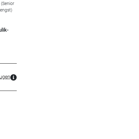
 (Senior
Hengst)
lik-
zugen