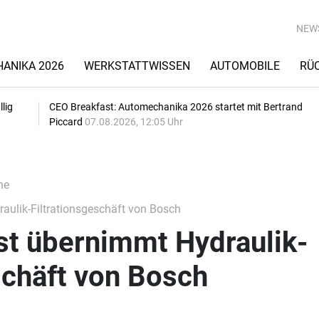
NEW
ANIKA 2026
WERKSTATTWISSEN
AUTOMOBILE
RÜ
lig
CEO Breakfast: Automechanika 2026 startet mit Bertrand
Piccard
07.08.2026, 12:05 Uhr
he
ulik-Filtrationsgeschäft von Bosch
st übernimmt Hydraulik-
schäft von Bosch