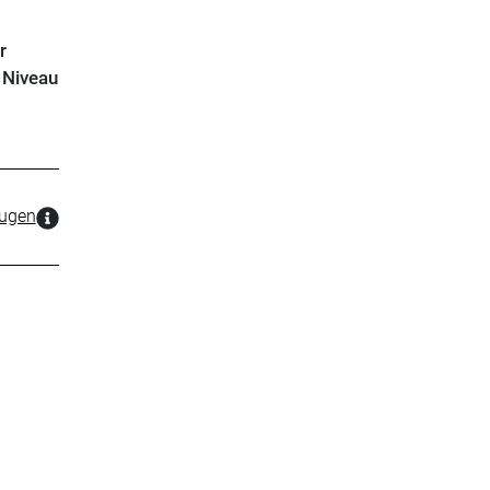
r
 Niveau
zugen