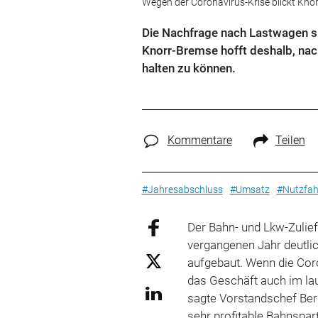
Wegen der Coronavirus-Krise blickt Knor
Die Nachfrage nach Lastwagen sin
Knorr-Bremse hofft deshalb, nach
halten zu können.
Kommentare
Teilen
#Jahresabschluss
#Umsatz
#Nutzfah
Der Bahn- und Lkw-Zulie
vergangenen Jahr deutlic
aufgebaut. Wenn die Cor
das Geschäft auch im la
sagte Vorstandschef Ber
sehr profitable Bahnspar