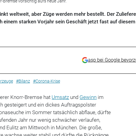
r-Bremse vorsichtig aufs neue Jahr.
kt weltweit, aber Züge werden mehr bestellt. Der Zuliefere
 einem starken Vorjahr sein Geschäft jetzt fast auf diesem
asp bei Google bevor
rzeuge
#Bilanz
#Corona-Krise
ferer Knorr-Bremse hat
Umsatz
und
Gewinn
im
h gesteigert und ein dickes Auftragspolster
onaseuche im Sommer tatsächlich abflaue, dürfte
ufenden Jahr nur wenig schwächer verlaufen,
nd Eulitz am Mittwoch in München. Die große,
te wachse weiter stabil und dürfte die Rückgänge