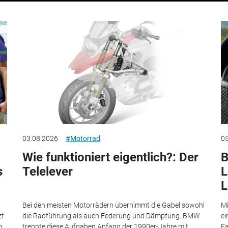
03.08.2026
#Motorrad
05
Wie funktioniert eigentlich?: Der
B
s
Telelever
L
L
Bei den meisten Motorrädern übernimmt die Gabel sowohl
Mi
zt
die Radführung als auch Federung und Dämpfung. BMW
ei
...
trennte diese Aufgaben Anfang der 1990er-Jahre mit...
Fa