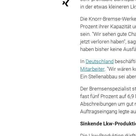
in der etwas kleineren L
Die Knorr-Bremse-Werke
Prozent ihrer Kapazität 
sein. "Wir sehen gute Ch
jetzt verloren haben", sag
haben bisher keine Ausf
In
Deutschland
beschäfti
Mitarbeiter
. "Wir wären k
Ein Stellenabbau sei abe
Der Bremsenspezialist s
fast fünf Prozent auf 6,
Abschreibungen um gut ne
Auftragseingang legte au
Sinkende Lkw-Produkt
Die Lkw-Produktion dürf