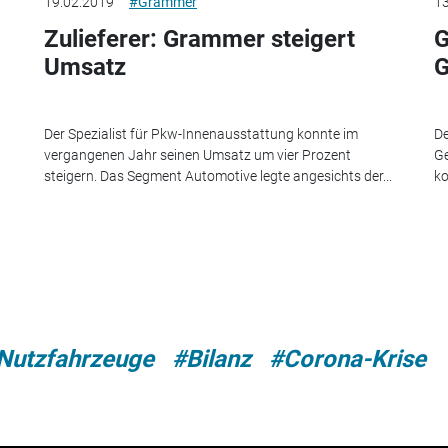
19.02.2019
#Grammer
13
Zulieferer: Grammer steigert
G
Umsatz
G
Der Spezialist für Pkw-Innenausstattung konnte im
De
vergangenen Jahr seinen Umsatz um vier Prozent
Ge
steigern. Das Segment Automotive legte angesichts der...
ko
Nutzfahrzeuge
#Bilanz
#Corona-Krise