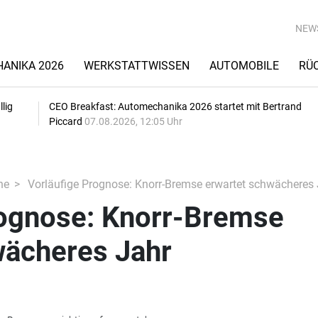
NEW
ANIKA 2026
WERKSTATTWISSEN
AUTOMOBILE
RÜ
lig
CEO Breakfast: Automechanika 2026 startet mit Bertrand
Piccard
07.08.2026, 12:05 Uhr
he
Vorläufige Prognose: Knorr-Bremse erwartet schwächeres 
rognose: Knorr-Bremse
wächeres Jahr