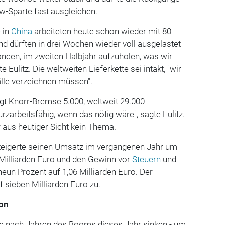
kw-Sparte fast ausgleichen.
 in
China
arbeiteten heute schon wieder mit 80
und dürften in drei Wochen wieder voll ausgelastet
ancen, im zweiten Halbjahr aufzuholen, was wir
te Eulitz. Die weltweiten Lieferkette sei intakt, "wir
älle verzeichnen müssen".
gt Knorr-Bremse 5.000, weltweit 29.000
urzarbeitsfähig, wenn das nötig wäre", sagte Eulitz.
r aus heutiger Sicht kein Thema.
teigerte seinen Umsatz im vergangenen Jahr um
9 Milliarden Euro und den Gewinn vor
Steuern
und
un Prozent auf 1,06 Milliarden Euro. Der
f sieben Milliarden Euro zu.
ion
te nach Jahren des Booms dieses Jahr sinken - um