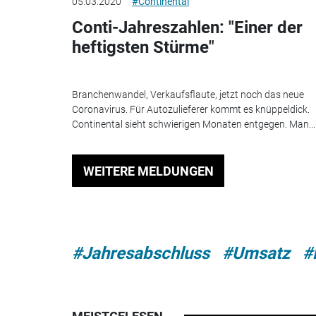
05.03.2020
#Continental
Conti-Jahreszahlen: "Einer der
heftigsten Stürme"
Branchenwandel, Verkaufsflaute, jetzt noch das neue
Coronavirus. Für Autozulieferer kommt es knüppeldick.
Continental sieht schwierigen Monaten entgegen. Man...
WEITERE MELDUNGEN
#Jahresabschluss
#Umsatz
#