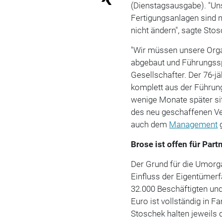
(Dienstagsausgabe). "Un
Fertigungsanlagen sind ni
nicht ändern", sagte Sto
"Wir müssen unsere Orga
abgebaut und Führungssp
Gesellschafter. Der 76-jä
komplett aus der Führu
wenige Monate später sit
des neu geschaffenen Ve
auch dem
Management
g
Brose ist offen für Part
Der Grund für die Umorg
Einfluss der Eigentümer
32.000 Beschäftigten u
Euro ist vollständig in 
Stoschek halten jeweils d