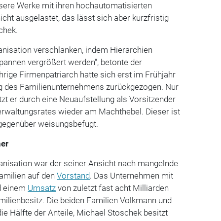
sere Werke mit ihren hochautomatisierten
cht ausgelastet, das lässt sich aber kurzfristig
schek.
nisation verschlanken, indem Hierarchien
annen vergrößert werden", betonte der
hrige Firmenpatriarch hatte sich erst im Frühjahr
ng des Familienunternehmens zurückgezogen. Nur
zt er durch eine Neuaufstellung als Vorsitzender
rwaltungsrates wieder am Machthebel. Dieser ist
egenüber weisungsbefugt.
ner
anisation war der seiner Ansicht nach mangelnde
familien auf den
Vorstand
. Das Unternehmen mit
nd einem
Umsatz
von zuletzt fast acht Milliarden
Familienbesitz. Die beiden Familien Volkmann und
ie Hälfte der Anteile, Michael Stoschek besitzt