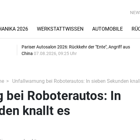
NEW
ANIKA 2026
WERKSTATTWISSEN
AUTOMOBILE
RÜ
Pariser Autosalon 2026: Rückkehr der "Ente", Angriff aus
China
07.08.2026, 09:25 Uhr
he
Unfallwarnung bei Roboterautos: In sieben Sekunden knall
 bei Roboterautos: In
en knallt es