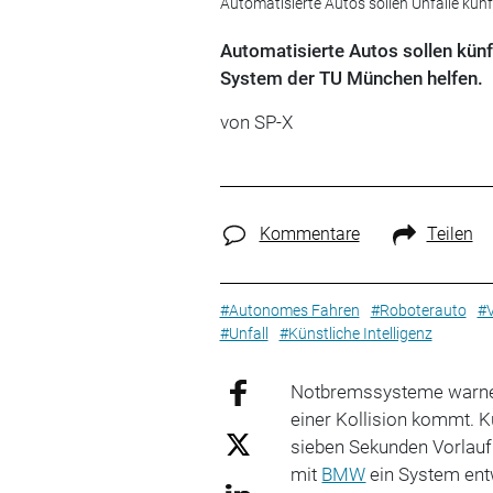
Automatisierte Autos sollen Unfälle kün
Automatisierte Autos sollen künf
System der TU München helfen.
von SP-X
Kommentare
Teilen
#Autonomes Fahren
#Roboterauto
#V
#Unfall
#Künstliche Intelligenz
Notbremssysteme warnen 
einer Kollision kommt. 
sieben Sekunden Vorlau
mit
BMW
ein System entw