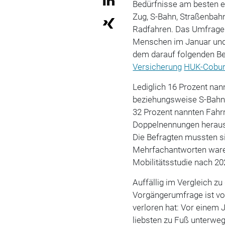
Bedürfnisse am besten erf
Zug, S-Bahn, Straßenbah
Radfahren. Das Umfragei
Menschen im Januar und 
dem darauf folgenden Be
Versicherung
HUK-Cobu
Lediglich 16 Prozent nan
beziehungsweise S-Bahn 
32 Prozent nannten Fah
Doppelnennungen herausg
Die Befragten mussten si
Mehrfachantworten waren
Mobilitätsstudie nach 2
Auffällig im Vergleich 
Vorgängerumfrage ist vor
verloren hat: Vor einem 
liebsten zu Fuß unterweg