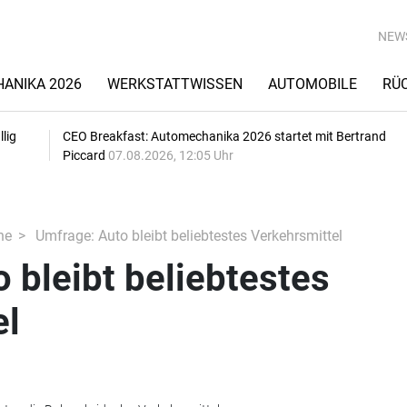
NEW
ANIKA 2026
WERKSTATTWISSEN
AUTOMOBILE
RÜ
lig
CEO Breakfast: Automechanika 2026 startet mit Bertrand
Piccard
07.08.2026, 12:05 Uhr
he
Umfrage: Auto bleibt beliebtestes Verkehrsmittel
 bleibt beliebtestes
el