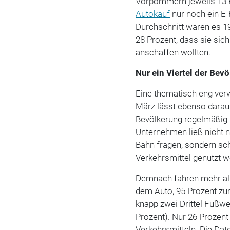
Vorpommern jeweils 13 Pr
Autokauf
nur noch ein E
Durchschnitt waren es 19 
28 Prozent, dass sie sich
anschaffen wollten.
Nur ein Viertel der Be
Eine thematisch eng ver
März lässt ebenso darauf 
Bevölkerung regelmäßig 
Unternehmen ließ nicht n
Bahn fragen, sondern sch
Verkehrsmittel genutzt w
Demnach fahren mehr als 
dem Auto, 95 Prozent zum
knapp zwei Drittel Fußwe
Prozent). Nur 26 Prozent
Verkehrsmitteln. Die Dat