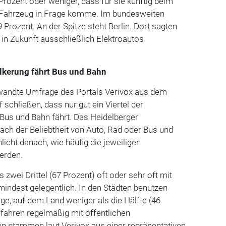
ozent oder weniger, dass für sie künftig beim
-Fahrzeug in Frage komme. Im bundesweiten
Prozent. An der Spitze steht Berlin. Dort sagten
 in Zukunft ausschließlich Elektroautos
völkerung fährt Bus und Bahn
wandte Umfrage des Portals Verivox aus dem
schließen, dass nur gut ein Viertel der
Bus und Bahn fährt. Das Heidelberger
ach der Beliebtheit von Auto, Rad oder Bus und
licht danach, wie häufig die jeweiligen
erden.
zwei Drittel (67 Prozent) oft oder sehr oft mit
indest gelegentlich. In den Städten benutzen
ge, auf dem Land weniger als die Hälfte (46
 fahren regelmäßig mit öffentlichen
en stammen laut Verivox aus einer repräsentativen