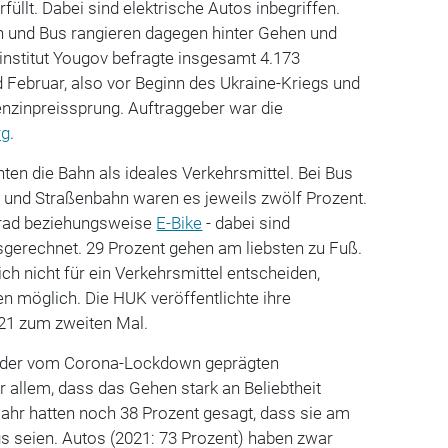
üllt. Dabei sind elektrische Autos inbegriffen.
n und Bus rangieren dagegen hinter Gehen und
nstitut Yougov befragte insgesamt 4.173
Februar, also vor Beginn des Ukraine-Kriegs und
nzinpreissprung. Auftraggeber war die
rg
.
nten die Bahn als ideales Verkehrsmittel. Bei Bus
und Straßenbahn waren es jeweils zwölf Prozent.
rrad beziehungsweise
E-Bike
- dabei sind
erechnet. 29 Prozent gehen am liebsten zu Fuß.
ch nicht für ein Verkehrsmittel entscheiden,
 möglich. Die HUK veröffentlichte ihre
021 zum zweiten Mal.
zu der vom Corona-Lockdown geprägten
 allem, dass das Gehen stark an Beliebtheit
Jahr hatten noch 38 Prozent gesagt, dass sie am
s seien. Autos (2021: 73 Prozent) haben zwar