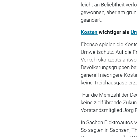
leicht an Beliebtheit verl
gewonnen, aber am grunds
geändert.
Kosten
wichtiger als
Um
Ebenso spielen die Kosten
Umweltschutz: Auf die Fr
Verkehrskonzepts antwort
Bevölkerungsgruppen beza
generell niedrigere Kost
keine Treibhausgase erz
"Für die Mehrzahl der De
keine zielführende Zukunf
Vorstandsmitglied Jörg 
In Sachen Elektroautos w
So sagten in Sachsen, T