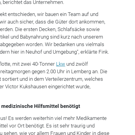
en, berichtet das Unternehmen.
rekt entschieden, wir bauen ein Team auf und
 wir auch sicher, dass die Güter dort ankommen,
erden. Die ersten Decken, Schlafsäcke sowie
rtikel und Babynahrung sind kurz nach unserem
f abgegeben worden. Wir bedanken uns vielmals
dern hier in Neuhof und Umgebung", erklärte Fink.
lotte, mit zwei 40-Tonner
Lkw
und zwölf
reitagmorgen gegen 2.00 Uhr in Lemberg an. Die
t sortiert und in dem Verteilerzentrum, welches
er Victor Kukshausen eingerichtet wurde,
edizinische Hilfsmittel benötigt
t aus! Es werden weiterhin viel mehr Medikamente
tel vor Ort benötigt. Es ist sehr traurig und
u sehen, wie vor allem Frauen und Kinder in diese