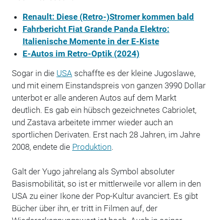
Renault: Diese (Retro-)Stromer kommen bald
Fahrbericht Fiat Grande Panda Elektro:
Italienische Momente in der E-Kiste
E-Autos im Retro-Optik (2024)
Sogar in die
USA
schaffte es der kleine Jugoslawe,
und mit einem Einstandspreis von ganzen 3990 Dollar
unterbot er alle anderen Autos auf dem Markt
deutlich. Es gab ein hübsch gezeichnetes Cabriolet,
und Zastava arbeitete immer wieder auch an
sportlichen Derivaten. Erst nach 28 Jahren, im Jahre
2008, endete die
Produktion
.
Galt der Yugo jahrelang als Symbol absoluter
Basismobilität, so ist er mittlerweile vor allem in den
USA zu einer Ikone der Pop-Kultur avanciert. Es gibt
Bücher über ihn, er tritt in Filmen auf, der