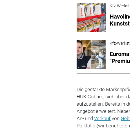
Kfz-Werkst
Havolin
Kunstst
Kfz-Werkst
Euromas
"Premiu
Die gestärkte Markenpräs
HUK-Coburg, sich über da
aufzustellen. Bereits in
Angebot erweitert. Nebe
An- und
Verkauf
von
Geb
Portfolio (wir berichteten