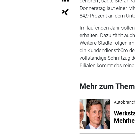
gehören", sagte Stefan 
Donnerstag laut einer Mi
84,9 Prozent an dem Un
Im laufenden Jahr solle
erhalten. Dazu zählt auc
Weitere Städte folgen i
ein Kundendienstbüro der
vollständige Schriftzug d
Filialen kommt das rein
Mehr zum Them
Autobranc
Werksta
Mehrhe