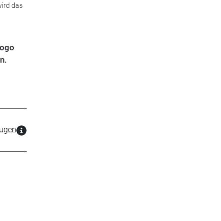
wird das
Logo
n.
zugen