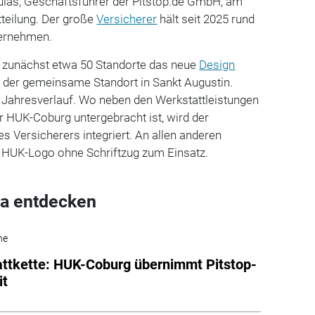
Kulas, Geschäftsführer der Pitstop.de GmbH, am
tteilung. Der große
Versicherer
hält seit 2025 rund
ternehmen.
n zunächst etwa 50 Standorte das neue
Design
h der gemeinsame Standort in Sankt Augustin.
m Jahresverlauf. Wo neben den Werkstattleistungen
 HUK-Coburg untergebracht ist, wird der
es Versicherers integriert. An allen anderen
e HUK-Logo ohne Schriftzug zum Einsatz.
a entdecken
he
ttkette: HUK-Coburg übernimmt Pitstop-
it