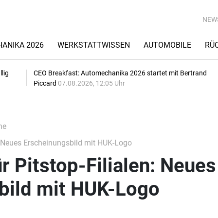
NEW
ANIKA 2026
WERKSTATTWISSEN
AUTOMOBILE
RÜ
lig
CEO Breakfast: Automechanika 2026 startet mit Bertrand
Piccard
07.08.2026, 12:05 Uhr
he
n: Neues Erscheinungsbild mit HUK-Logo
r Pitstop-Filialen: Neues
bild mit HUK-Logo