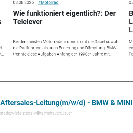
03.08.2026
#Motorrad
05
Wie funktioniert eigentlich?: Der
B
s
Telelever
L
L
Bei den meisten Motorrädern übernimmt die Gabel sowohl
Mi
zt
die Radführung als auch Federung und Dämpfung. BMW
ei
...
trennte diese Aufgaben Anfang der 1990er-Jahre mit...
Fa
 Aftersales-Leitung(m/w/d) - BMW & MINI
rstede;Wiefelstede;Wilhelmshaven;Jever