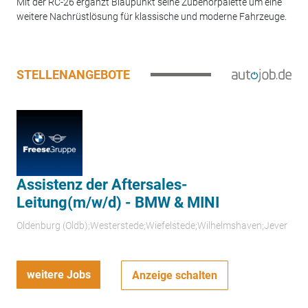
Mit der RC-26 ergänzt Blaupunkt seine Zubehörpalette um eine
weitere Nachrüstlösung für klassische und moderne Fahrzeuge.
STELLENANGEBOTE
Assistenz der Aftersales-
Leitung(m/w/d) - BMW & MINI
Oldenburg (Oldb);Westerstede;Wiefelstede;Wilhelmshaven;Jever
weitere Jobs
Anzeige schalten