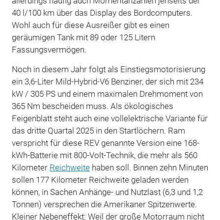
allerdings häufig auch Momentanzahlen jenseits der
40 l/100 km über das Display des Bordcomputers.
Wohl auch für diese Ausreißer gibt es einen
geräumigen Tank mit 89 oder 125 Litern
Fassungsvermögen.
Noch in diesem Jahr folgt als Einstiegsmotorisierung
ein 3,6-Liter Mild-Hybrid-V6 Benziner, der sich mit 234
kW / 305 PS und einem maximalen Drehmoment von
365 Nm bescheiden muss. Als ökologisches
Feigenblatt steht auch eine vollelektrische Variante für
das dritte Quartal 2025 in den Startlöchern. Ram
verspricht für diese REV genannte Version eine 168-
kWh-Batterie mit 800-Volt-Technik, die mehr als 560
Kilometer
Reichweite
haben soll. Binnen zehn Minuten
sollen 177 Kilometer Reichweite geladen werden
können, in Sachen Anhänge- und Nutzlast (6,3 und 1,2
Tonnen) versprechen die Amerikaner Spitzenwerte.
Kleiner Nebeneffekt: Weil der große Motorraum nicht