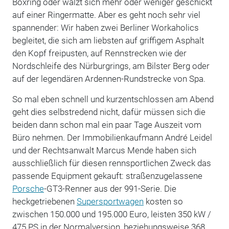
Boxring oder wälzt sich mehr oder weniger geschickt
auf einer Ringermatte. Aber es geht noch sehr viel
spannender: Wir haben zwei Berliner Workaholics
begleitet, die sich am liebsten auf griffigem Asphalt
den Kopf freipusten, auf Rennstrecken wie der
Nordschleife des Nürburgrings, am Bilster Berg oder
auf der legendären Ardennen-Rundstrecke von Spa.
So mal eben schnell und kurzentschlossen am Abend
geht dies selbstredend nicht, dafür müssen sich die
beiden dann schon mal ein paar Tage Auszeit vom
Büro nehmen. Der Immobilienkaufmann André Leidel
und der Rechtsanwalt Marcus Mende haben sich
ausschließlich für diesen rennsportlichen Zweck das
passende Equipment gekauft: straßenzugelassene
Porsche
-GT3-Renner aus der 991-Serie. Die
heckgetriebenen
Supersportwagen
kosten so
zwischen 150.000 und 195.000 Euro, leisten 350 kW /
475 PS in der Normalversion, beziehungsweise 368