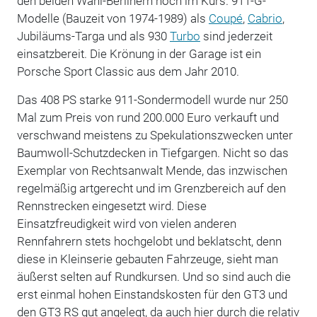
den beiden Wahl-Berlinern hoch im Kurs. 911-G-
Modelle (Bauzeit von 1974-1989) als
Coupé
,
Cabrio
,
Jubiläums-Targa und als 930
Turbo
sind jederzeit
einsatzbereit. Die Krönung in der Garage ist ein
Porsche Sport Classic aus dem Jahr 2010.
Das 408 PS starke 911-Sondermodell wurde nur 250
Mal zum Preis von rund 200.000 Euro verkauft und
verschwand meistens zu Spekulationszwecken unter
Baumwoll-Schutzdecken in Tiefgargen. Nicht so das
Exemplar von Rechtsanwalt Mende, das inzwischen
regelmäßig artgerecht und im Grenzbereich auf den
Rennstrecken eingesetzt wird. Diese
Einsatzfreudigkeit wird von vielen anderen
Rennfahrern stets hochgelobt und beklatscht, denn
diese in Kleinserie gebauten Fahrzeuge, sieht man
äußerst selten auf Rundkursen. Und so sind auch die
erst einmal hohen Einstandskosten für den GT3 und
den GT3 RS gut angelegt, da auch hier durch die relativ