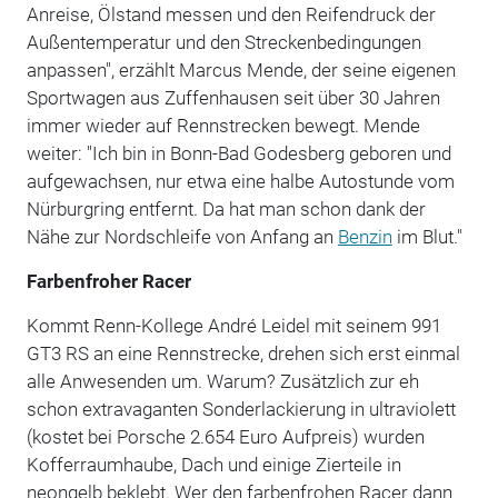
Anreise, Ölstand messen und den Reifendruck der
Außentemperatur und den Streckenbedingungen
anpassen", erzählt Marcus Mende, der seine eigenen
Sportwagen aus Zuffenhausen seit über 30 Jahren
immer wieder auf Rennstrecken bewegt. Mende
weiter: "Ich bin in Bonn-Bad Godesberg geboren und
aufgewachsen, nur etwa eine halbe Autostunde vom
Nürburgring entfernt. Da hat man schon dank der
Nähe zur Nordschleife von Anfang an
Benzin
im Blut."
Farbenfroher Racer
Kommt Renn-Kollege André Leidel mit seinem 991
GT3 RS an eine Rennstrecke, drehen sich erst einmal
alle Anwesenden um. Warum? Zusätzlich zur eh
schon extravaganten Sonderlackierung in ultraviolett
(kostet bei Porsche 2.654 Euro Aufpreis) wurden
Kofferraumhaube, Dach und einige Zierteile in
neongelb beklebt. Wer den farbenfrohen Racer dann