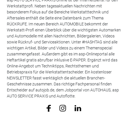
asp AUTO SERVICE PRAXIS Online ist der Internetdienst für den
Werkstattprofi. Neben tagesaktuellen Nachrichten mit
besonderem Fokus auf die Bereiche Werkstatttechnik und
Aftersales enthält die Seite eine Datenbank zum Thema
RÜCKRUFE. Im neuen Bereich AUTOMOBILE bekommt der
Werkstatt-Profi einen Überblick über die wichtigsten Automarken
und Automodelle mit allen Nachrichten, Bildergalerien, Videos
sowie Rückruf- und Serviceaktionen. Unter #HASHTAG sind alle
wichtigen Artikel, Bilder und Videos zu einem Themenspecial
zusammengefasst. Außerdem gibt es im asp-Onlineportal alle
Heftartikel gratis abrufbar inklusive E-PAPER. Ergänzt wird das
Online-Angebot um Techniktipps, Rechtsthemen und
Betriebspraxis für die Werkstattentscheider. Ein kostenloser
NEWSLETTER fasst werktäglich die aktuellen Branchen-
Geschehnisse zusammen. Das richtige Fachpersonal finden
Entscheider auf autojob.de, dem Jobportal von AUTOHAUS, asp
AUTO SERVICE PRAXIS und Autoflotte.