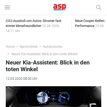
CO2-Ausstoß von Autos: Stromer fast
Neue Cooper-Reifen:
immer klimafreundlicher
10.08.2026,
Performance
10.08.2
14:11 Uhr
Home
Nachrichten
Autobranche
Neuer Kia-Assistent: Blick in den toten Winkel
Neuer Kia-Assistent: Blick in den
toten Winkel
12.05.2020 08:00 Uhr