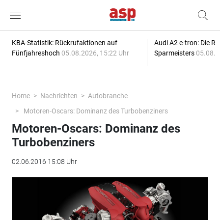
KBA-Statistik: Rückrufaktionen auf
Audi A2 e-tron: Die R
Fünfjahreshoch
05.08.2026, 15:22 Uhr
Sparmeisters
05.08.2
Home
Nachrichten
Autobranche
Motoren-Oscars: Dominanz des Turbobenziners
Motoren-Oscars: Dominanz des
Turbobenziners
02.06.2016 15:08 Uhr