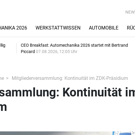
NEW
ANIKA 2026
WERKSTATTWISSEN
AUTOMOBILE
RÜ
lig
CEO Breakfast: Automechanika 2026 startet mit Bertrand
Piccard
07.08.2026, 12:05 Uhr
he
Mitgliederversammlung: Kontinuität im ZDK-Präsidium
rsammlung: Kontinuität i
um