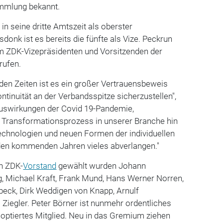
ammlung bekannt.
 in seine dritte Amtszeit als oberster
sdonk ist es bereits die fünfte als Vize. Peckrun
 ZDK-Vizepräsidenten und Vorsitzenden der
rufen.
den Zeiten ist es ein großer Vertrauensbeweis
ontinuität an der Verbandsspitze sicherzustellen",
 Auswirkungen der Covid 19-Pandemie,
 Transformationsprozess in unserer Branche hin
technologien und neuen Formen der individuellen
den kommenden Jahren vieles abverlangen."
en ZDK-
Vorstand
gewählt wurden Johann
, Michael Kraft, Frank Mund, Hans Werner Norren,
orbeck, Dirk Weddigen von Knapp, Arnulf
Ziegler. Peter Börner ist nunmehr ordentliches
kooptiertes Mitglied. Neu in das Gremium ziehen