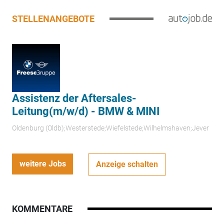
STELLENANGEBOTE
Assistenz der Aftersales-
Leitung(m/w/d) - BMW & MINI
Oldenburg (Oldb);Westerstede;Wiefelstede;Wilhelmshaven;Jever
weitere Jobs
Anzeige schalten
KOMMENTARE