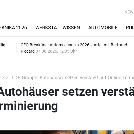
NEW
ANIKA 2026
WERKSTATTWISSEN
AUTOMOBILE
RÜ
lig
CEO Breakfast: Automechanika 2026 startet mit Bertrand
Piccard
07.08.2026, 12:05 Uhr
he
LDB Gruppe: Autohäuser setzen verstärkt auf Online-Term
Autohäuser setzen verstä
erminierung