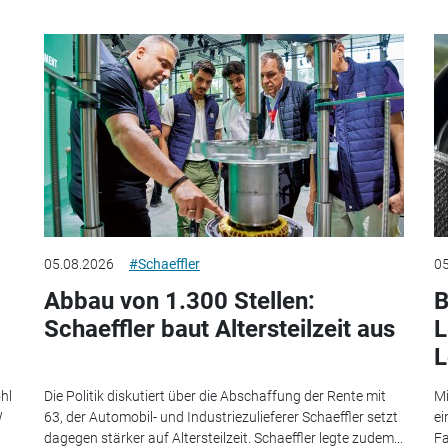
05.08.2026
#Schaeffler
05
Abbau von 1.300 Stellen:
B
Schaeffler baut Altersteilzeit aus
L
L
hl
Die Politik diskutiert über die Abschaffung der Rente mit
Mi
W
63, der Automobil- und Industriezulieferer Schaeffler setzt
ei
dagegen stärker auf Altersteilzeit. Schaeffler legte zudem...
Fa