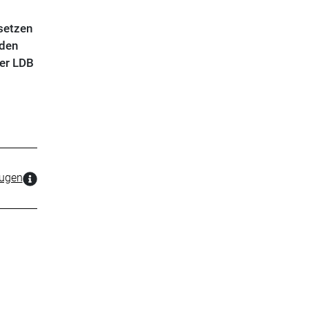
 setzen
nden
der LDB
zugen