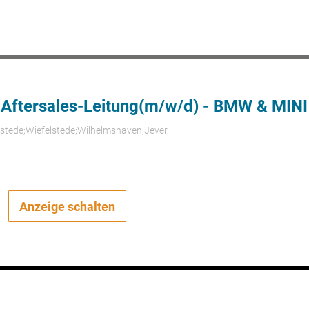
 Aftersales-Leitung(m/w/d) - BMW & MINI
rstede;Wiefelstede;Wilhelmshaven;Jever
Anzeige schalten