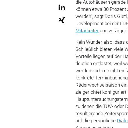
die Autohäusern gerade i
können etwa 30 Prozent a
werden", sagt Doris Gietl
Development bei der LDB
Mitarbeiter
und verärgert
Kein Wunder also, dass d
Schließlich bieten viele 
Vorteile liegen auf der 
deutlich entlastet, weil
werden zudem nicht einf
konkrete Terminbuchungen
Räderwechselsaison ein
zielgerichtet konfigurier
Hauptuntersuchungsterm
zu denen die TÜV- oder D
resultierende Zeiterspa
auf die persönliche
Dial
Kundenbeziehung.