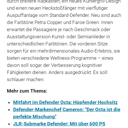
durch breitere Radkästen, ein neues Kühlergrill-Design
und einen neuen Heckstoßfänger mit vierflutiger
Auspuffanlage vom Standard-Defender. Neu sind auch
die Farbtöne Petra Copper und Faroe Green. Innen
erwartet die Passagiere je nach Geschmack oder
Ausstattungsversion Kunst- oder Semianileder in
unterschiedlichen Farbtönen. Die vorderen Sitze
sorgen für ein mehrdimensionales Audio-Erlebnis, sie
bieten verschiedene Wellness-Programme – eines
davon soll sogar der Verbesserung kognitiver
Fähigkeiten dienen. Anders ausgedrückt: Es soll
schlauer machen.
Mehr zum Thema:
Mitfahrt im Defender Octa: Hüpfender Hochsitz
Defender-Markenchef Cameron: "Der Octa ist die
perfekte Mischung"
JLR-Submarke Defender: Mit über 600 PS