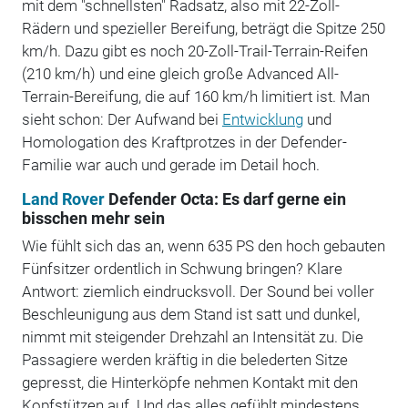
mit dem "schnellsten" Radsatz, also mit 22-Zoll-
Rädern und spezieller Bereifung, beträgt die Spitze 250
km/h. Dazu gibt es noch 20-Zoll-Trail-Terrain-Reifen
(210 km/h) und eine gleich große Advanced All-
Terrain-Bereifung, die auf 160 km/h limitiert ist. Man
sieht schon: Der Aufwand bei
Entwicklung
und
Homologation des Kraftprotzes in der Defender-
Familie war auch und gerade im Detail hoch.
Land Rover
Defender Octa: Es darf gerne ein
bisschen mehr sein
Wie fühlt sich das an, wenn 635 PS den hoch gebauten
Fünfsitzer ordentlich in Schwung bringen? Klare
Antwort: ziemlich eindrucksvoll. Der Sound bei voller
Beschleunigung aus dem Stand ist satt und dunkel,
nimmt mit steigender Drehzahl an Intensität zu. Die
Passagiere werden kräftig in die belederten Sitze
gepresst, die Hinterköpfe nehmen Kontakt mit den
Kopfstützen auf. Und das alles gefühlt mindestens