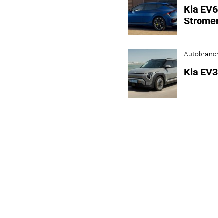
Kia EV6
Strome
Autobranc
Kia EV