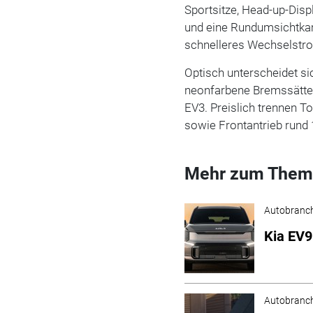
Sportsitze, Head-up-Di
und eine Rundumsichtkam
schnelleres Wechselstro
Optisch unterscheidet si
neonfarbene Bremssättel
EV3. Preislich trennen To
sowie Frontantrieb rund 
Mehr zum Them
Autobranc
Kia EV9
Autobranc