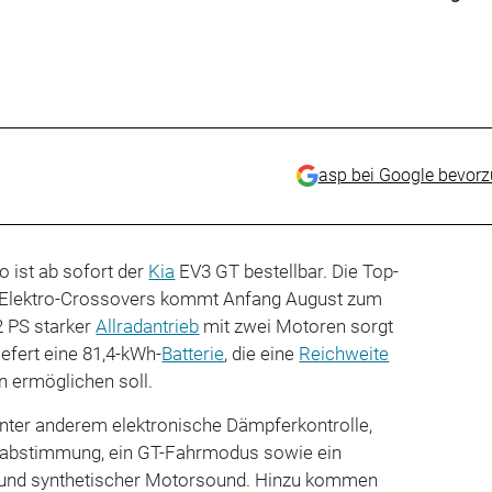
asp bei Google bevor
o ist ab sofort der
Kia
EV3 GT bestellbar. Die Top-
 Elektro-Crossovers kommt Anfang August zum
 PS starker
Allradantrieb
mit zwei Motoren sorgt
iefert eine 81,4-kWh-
Batterie
, die eine
Reichweite
n ermöglichen soll.
unter anderem elektronische Dämpferkontrolle,
ksabstimmung, ein GT-Fahrmodus sowie ein
be und synthetischer Motorsound. Hinzu kommen