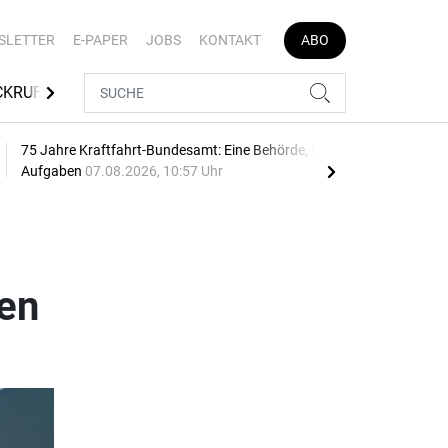
SLETTER
E-PAPER
JOBS
KONTAKT
ABO
CKRUFE
TÜV SÜD
MEDIATHEK
AUTOJOB
75 Jahre Kraftfahrt-Bundesamt: Eine Behörde, viele
Geb
Aufgaben
07.08.2026, 10:57 Uhr
10:2
ren