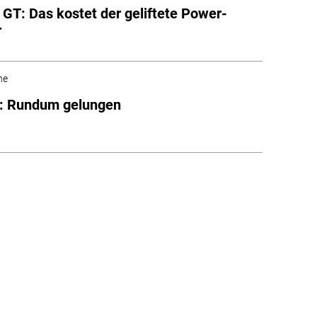
 GT: Das kostet der geliftete Power-
r
he
3: Rundum gelungen