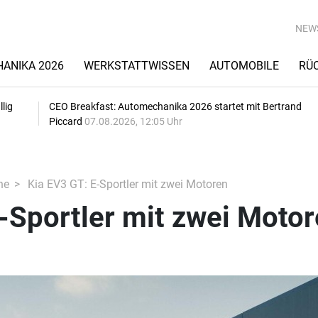
NEW
ANIKA 2026
WERKSTATTWISSEN
AUTOMOBILE
RÜ
lig
CEO Breakfast: Automechanika 2026 startet mit Bertrand
Piccard
07.08.2026, 12:05 Uhr
he
Kia EV3 GT: E-Sportler mit zwei Motoren
-Sportler mit zwei Moto