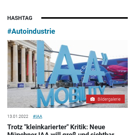
HASHTAG
#Autoindustrie
Bildergalerie
13.01.2022
#IAA
Trotz "kleinkarierter" Kritik: Neue
Münchner IAA will groß und sichtbar