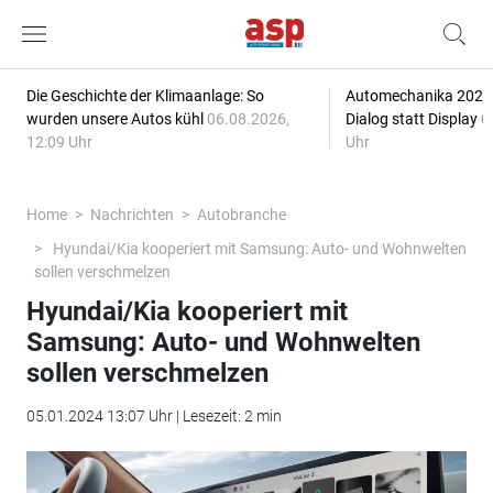
Die Geschichte der Klimaanlage: So
Automechanika 2026: 
wurden unsere Autos kühl
06.08.2026,
Dialog statt Display
0
12:09 Uhr
Uhr
Home
Nachrichten
Autobranche
Hyundai/Kia kooperiert mit Samsung: Auto- und Wohnwelten
sollen verschmelzen
Hyundai/Kia kooperiert mit
Samsung: Auto- und Wohnwelten
sollen verschmelzen
05.01.2024 13:07 Uhr | Lesezeit: 2 min