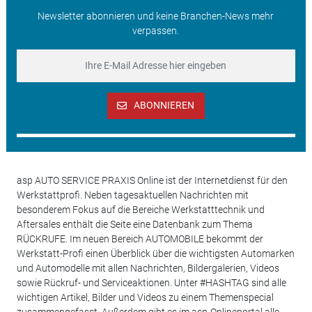
Newsletter abonnieren und keine Branchen-News mehr
verpassen.
ABONNIEREN
asp AUTO SERVICE PRAXIS Online ist der Internetdienst für den
Werkstattprofi. Neben tagesaktuellen Nachrichten mit
besonderem Fokus auf die Bereiche Werkstatttechnik und
Aftersales enthält die Seite eine Datenbank zum Thema
RÜCKRUFE. Im neuen Bereich AUTOMOBILE bekommt der
Werkstatt-Profi einen Überblick über die wichtigsten Automarken
und Automodelle mit allen Nachrichten, Bildergalerien, Videos
sowie Rückruf- und Serviceaktionen. Unter #HASHTAG sind alle
wichtigen Artikel, Bilder und Videos zu einem Themenspecial
zusammengefasst. Außerdem gibt es im asp-Onlineportal alle