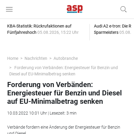
KBA-Statistik: Rückrufaktionen auf
Audi A2 e-tron: Die R
Fünfjahreshoch
05.08.2026, 15:22 Uhr
Sparmeisters
05.08.2
Home
Nachrichten
Autobranche
Forderung von Verbänden: Energiesteuer für Benzin und
Diesel auf EU-Minimalbetrag senken
Forderung von Verbänden:
Energiesteuer für Benzin und Diesel
auf EU-Minimalbetrag senken
10.03.2022 10:01 Uhr | Lesezeit: 3 min
Verbände fordern eine Änderung der Energiesteuer für Benzin
und Diesel.