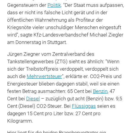
Gegensteuern der
Politik
. "Der Staat muss aufpassen,
dass er nicht ins falsche Licht gerät und in der
öffentlichen Wahrnehmung als Profiteur der
Kriegsnöte vieler unschuldiger Menschen eingestuft
wird", sagte Kfz-Landesverbandschef Michael Ziegler
am Donnerstag in Stuttgart.
Jürgen Ziegner vom Zentralverband des
Tankstellengewerbes (ZTG) sieht es ähnlich: "Wenn
sich der Treibstoffpreis verdoppelt, verdoppelt sich
auch die
Mehrwertsteuer
", erklärte er. CO2-Preis und
Energiesteuer blieben dagegen stabil, weil sie einen
festen Betrag ausmachten: 65 Cent bei
Benzin
, 47
Cent bei
Diesel
– zuzüglich gut acht (Benzin) bzw. 9,5
Cent (Diesel) CO2-Steuer. Bei
Flüssiggas
seien es
dagegen 15 Cent pro Liter bzw. 27 Cent pro
Kilogramm.
Hier liegt für die beiden Branchenvertreter ein