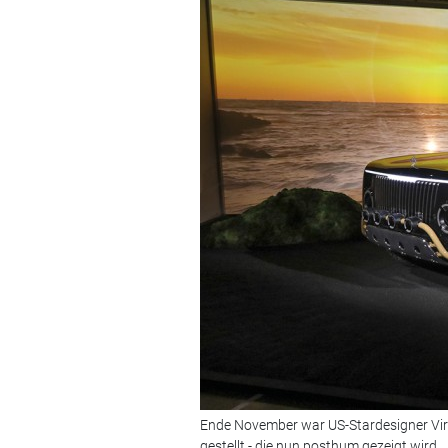
Ende November war US-Stardesigner Virgi
gestellt - die nun posthum gezeigt wird.