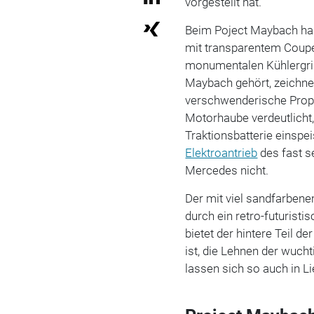
vorgestellt hat.
Beim Poject Maybach han
mit transparentem Coupé
monumentalen Kühlergrill
Maybach gehört, zeichne
verschwenderische Propo
Motorhaube verdeutlicht, 
Traktionsbatterie einsp
Elektroantrieb
des fast 
Mercedes nicht.
Der mit viel sandfarbene
durch ein retro-futurist
bietet der hintere Teil d
ist, die Lehnen der wucht
lassen sich so auch in 