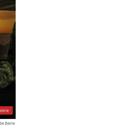
alerie
die Beine