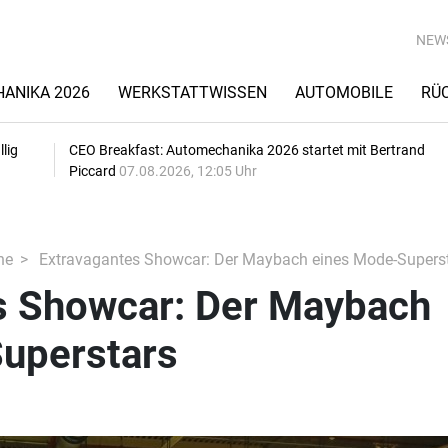
NEW
ANIKA 2026
WERKSTATTWISSEN
AUTOMOBILE
RÜ
lig
CEO Breakfast: Automechanika 2026 startet mit Bertrand
Piccard
07.08.2026, 12:05 Uhr
he
Extravagantes Showcar: Der Maybach eines Mode-Supers
s Showcar: Der Maybach
uperstars