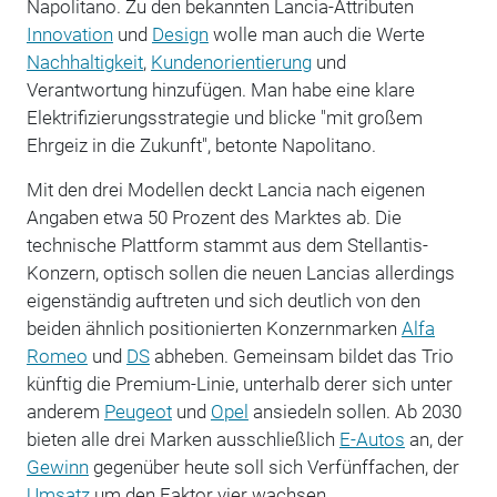
Napolitano. Zu den bekannten Lancia-Attributen
Innovation
und
Design
wolle man auch die Werte
Nachhaltigkeit
,
Kundenorientierung
und
Verantwortung hinzufügen. Man habe eine klare
Elektrifizierungsstrategie und blicke "mit großem
Ehrgeiz in die Zukunft", betonte Napolitano.
Mit den drei Modellen deckt Lancia nach eigenen
Angaben etwa 50 Prozent des Marktes ab. Die
technische Plattform stammt aus dem Stellantis-
Konzern, optisch sollen die neuen Lancias allerdings
eigenständig auftreten und sich deutlich von den
beiden ähnlich positionierten Konzernmarken
Alfa
Romeo
und
DS
abheben. Gemeinsam bildet das Trio
künftig die Premium-Linie, unterhalb derer sich unter
anderem
Peugeot
und
Opel
ansiedeln sollen. Ab 2030
bieten alle drei Marken ausschließlich
E-Autos
an, der
Gewinn
gegenüber heute soll sich Verfünffachen, der
Umsatz
um den Faktor vier wachsen.