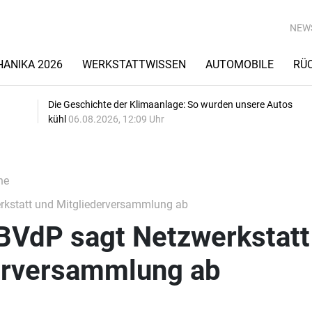
NEW
ANIKA 2026
WERKSTATTWISSEN
AUTOMOBILE
RÜ
Die Geschichte der Klimaanlage: So wurden unsere Autos
kühl
06.08.2026, 12:09 Uhr
he
rkstatt und Mitgliederversammlung ab
 BVdP sagt Netzwerkstatt
erversammlung ab