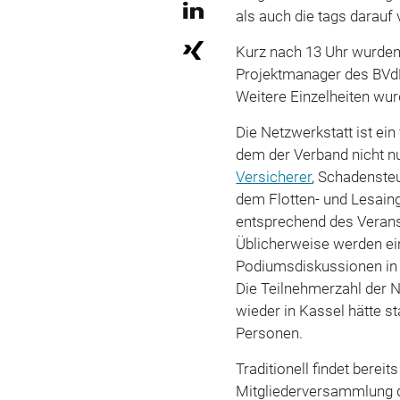
als auch die tags darau
Kurz nach 13 Uhr wurden
Projektmanager des BVdP
Weitere Einzelheiten w
Die Netzwerkstatt ist ei
dem der Verband nicht nu
Versicherer
, Schadenste
dem Flotten- und Lesaing
entsprechend des Veranst
Üblicherweise werden ei
Podiumsdiskussionen i
Die Teilnehmerzahl der N
wieder in Kassel hätte st
Personen.
Traditionell findet berei
Mitgliederversammlung d