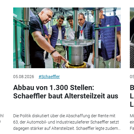
05.08.2026
#Schaeffler
05
Abbau von 1.300 Stellen:
B
Schaeffler baut Altersteilzeit aus
L
L
hl
Die Politik diskutiert über die Abschaffung der Rente mit
Mi
W
63, der Automobil- und Industriezulieferer Schaeffler setzt
ei
dagegen stärker auf Altersteilzeit. Schaeffler legte zudem...
Fa