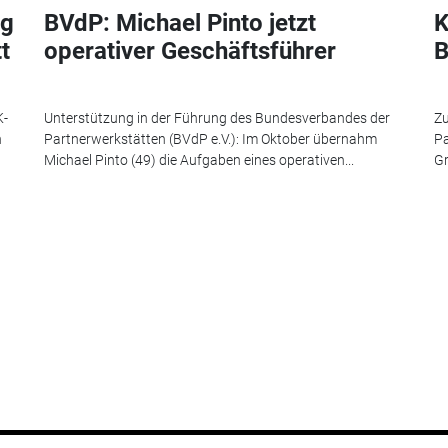
ng
BVdP: Michael Pinto jetzt
K
t
operativer Geschäftsführer
B
K-
Unterstützung in der Führung des Bundesverbandes der
Zu
n
Partnerwerkstätten (BVdP e.V.): Im Oktober übernahm
Pa
Michael Pinto (49) die Aufgaben eines operativen...
Gr