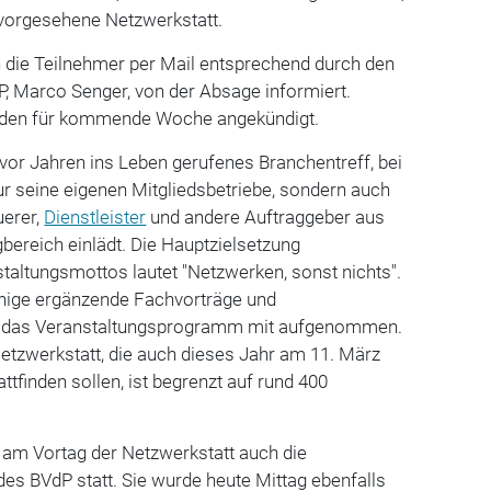
f vorgesehene Netzwerkstatt.
 die Teilnehmer per Mail entsprechend durch den
, Marco Senger, von der Absage informiert.
urden für kommende Woche angekündigt.
n vor Jahren ins Leben gerufenes Branchentreff, bei
r seine eigenen Mitgliedsbetriebe, sondern auch
uerer,
Dienstleister
und andere Auftraggeber aus
bereich einlädt. Die Hauptzielsetzung
altungsmottos lautet "Netzwerken, sonst nichts".
nige ergänzende Fachvorträge und
n das Veranstaltungsprogramm mit aufgenommen.
etzwerkstatt, die auch dieses Jahr am 11. März
attfinden sollen, ist begrenzt auf rund 400
ts am Vortag der Netzwerkstatt auch die
es BVdP statt. Sie wurde heute Mittag ebenfalls