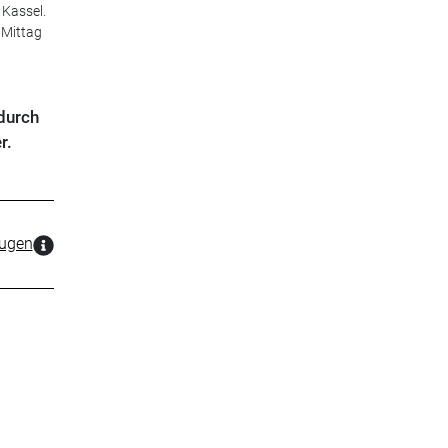
 Kassel.
 Mittag
durch
r.
zugen