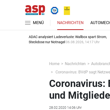
MENÜ
NACHRICHTEN
AUTOMECH
ADAC analysiert Ladeverluste: Wallbox spart Strom,
Steckdose nur Notnagel
06.08.2026, 14:17 Uhr
Home
Nachrichten
Autobranc
Coronavirus: BVdP sagt Netzwe
Coronavirus:
und Mitglied
28.02.2020 14:06 Uhr