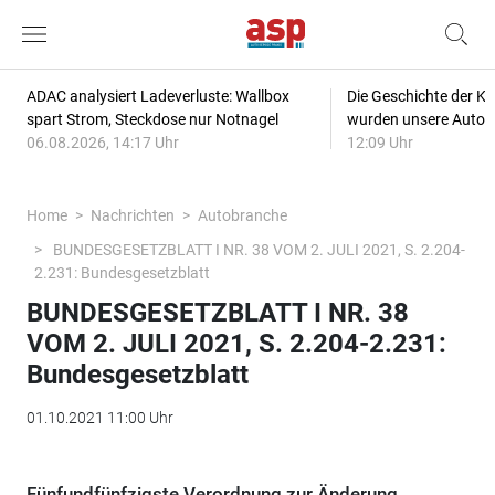
ADAC analysiert Ladeverluste: Wallbox
Die Geschichte der Kl
spart Strom, Steckdose nur Notnagel
wurden unsere Autos
06.08.2026, 14:17 Uhr
12:09 Uhr
Home
Nachrichten
Autobranche
BUNDESGESETZBLATT I NR. 38 VOM 2. JULI 2021, S. 2.204-
2.231: Bundesgesetzblatt
BUNDESGESETZBLATT I NR. 38
VOM 2. JULI 2021, S. 2.204-2.231:
Bundesgesetzblatt
01.10.2021 11:00 Uhr
Fünfundfünfzigste Verordnung zur Änderung