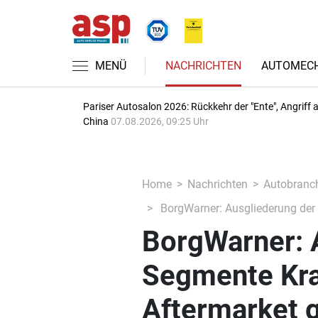
MENÜ
NACHRICHTEN
AUTOMECH
Pariser Autosalon 2026: Rückkehr der "Ente", Angriff 
China
07.08.2026, 09:25 Uhr
Home
Nachrichten
Autobranc
BorgWarner: Ausgliederung der 
BorgWarner: 
Segmente Kra
Aftermarket 