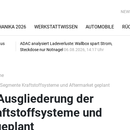
NEW
ANIKA 2026
WERKSTATTWISSEN
AUTOMOBILE
RÜ
aus
ADAC analysiert Ladeverluste: Wallbox spart Strom,
Steckdose nur Notnagel
06.08.2026, 14:17 Uhr
he
Segmente Kraftstoffsysteme und Aftermarket geplant
Ausgliederung der
ftstoffsysteme und
geplant