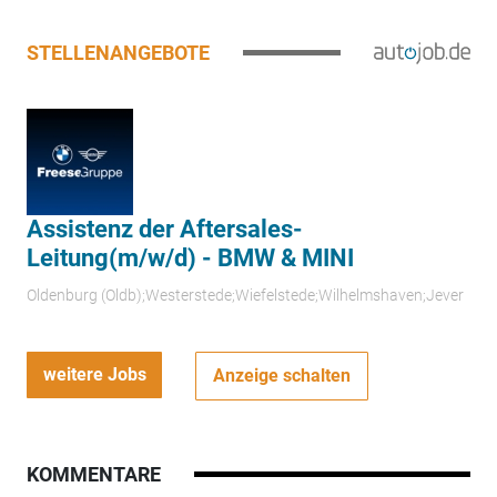
STELLENANGEBOTE
Assistenz der Aftersales-
Leitung(m/w/d) - BMW & MINI
Oldenburg (Oldb);Westerstede;Wiefelstede;Wilhelmshaven;Jever
weitere Jobs
Anzeige schalten
KOMMENTARE