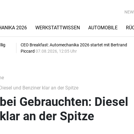
NEW
ANIKA 2026
WERKSTATTWISSEN
AUTOMOBILE
RÜ
lig
CEO Breakfast: Automechanika 2026 startet mit Bertrand
Piccard
07.08.2026, 12:05 Uhr
he
iesel und Benziner klar an der Spitze
bei Gebrauchten: Diesel
klar an der Spitze