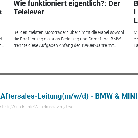
Wie funktioniert eigentlich?: Der
B
s
Telelever
L
L
Bei den meisten Motorrädern übernimmt die Gabel sowohl
Mi
zt
die Radführung als auch Federung und Dämpfung. BMW
ei
...
trennte diese Aufgaben Anfang der 1990er-Jahre mit...
Fa
 Aftersales-Leitung(m/w/d) - BMW & MINI
rstede;Wiefelstede;Wilhelmshaven;Jever