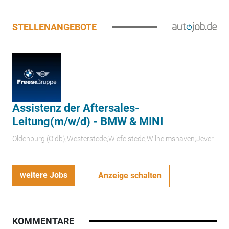
STELLENANGEBOTE
Assistenz der Aftersales-
Leitung(m/w/d) - BMW & MINI
Oldenburg (Oldb);Westerstede;Wiefelstede;Wilhelmshaven;Jever
weitere Jobs
Anzeige schalten
KOMMENTARE