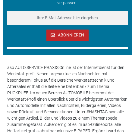
verpassen.
ABONNIEREN
asp AUTO SERVICE PRAXIS Online ist der Internetdienst für den
Werkstattprofi. Neben tagesaktuellen Nachrichten mit
besonderem Fokus auf die Bereiche Werkstatttechnik und
Aftersales enthält die Seite eine Datenbank zum Thema
RÜCKRUFE. Im neuen Bereich AUTOMOBILE bekommt der
Werkstatt-Profi einen Überblick über die wichtigsten Automarken
und Automodelle mit allen Nachrichten, Bildergalerien, Videos
sowie Rückruf- und Serviceaktionen. Unter #HASHTAG sind alle
wichtigen Artikel, Bilder und Videos zu einem Themenspecial
zusammengefasst. Außerdem gibt es im asp-Onlineportal alle
Heftartikel gratis abrufbar inklusive E-PAPER. Ergänzt wird das