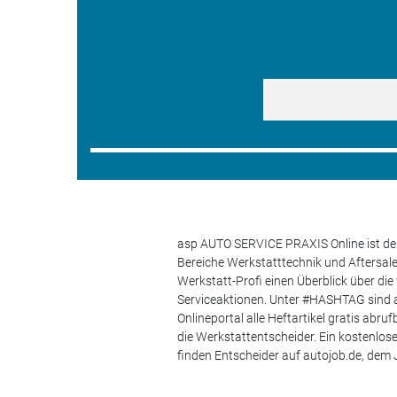
asp AUTO SERVICE PRAXIS Online ist der
Bereiche Werkstatttechnik und Aftersa
Werkstatt-Profi einen Überblick über di
Serviceaktionen. Unter #HASHTAG sind a
Onlineportal alle Heftartikel gratis ab
die Werkstattentscheider. Ein kostenlo
finden Entscheider auf autojob.de, de