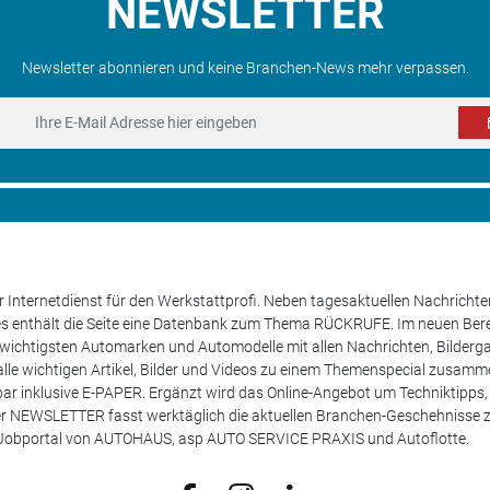
NEWSLETTER
Newsletter abonnieren und keine Branchen-News mehr verpassen.
 Internetdienst für den Werkstattprofi. Neben tagesaktuellen Nachricht
les enthält die Seite eine Datenbank zum Thema RÜCKRUFE. Im neuen B
e wichtigsten Automarken und Automodelle mit allen Nachrichten, Bilderga
lle wichtigen Artikel, Bilder und Videos zu einem Themenspecial zusamm
rufbar inklusive E-PAPER. Ergänzt wird das Online-Angebot um Techniktipp
ser NEWSLETTER fasst werktäglich die aktuellen Branchen-Geschehnisse
m Jobportal von AUTOHAUS, asp AUTO SERVICE PRAXIS und Autoflotte.