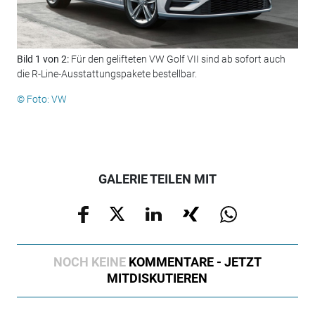
Bild 1 von 2:
Für den gelifteten VW Golf VII sind ab sofort auch
Bil
die R-Line-Ausstattungspakete bestellbar.
VW 
© Foto: VW
© F
GALERIE TEILEN MIT
NOCH KEINE
KOMMENTARE - JETZT
MITDISKUTIEREN