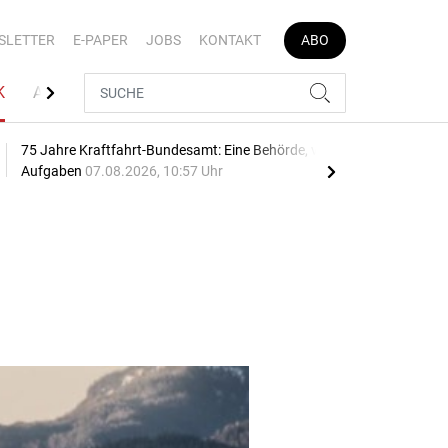
SLETTER
E-PAPER
JOBS
KONTAKT
ABO
K
AUTOJOB
75 Jahre Kraftfahrt-Bundesamt: Eine Behörde, viele
Geb
Aufgaben
07.08.2026, 10:57 Uhr
10:2