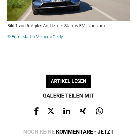
Bild 1 von 6:
Agiles Antlitz: der Starray EM-i von vorn.
Bil
ein
© Foto: Martin Meiners/Geely
© F
ARTIKEL LESEN
GALERIE TEILEN MIT
NOCH KEINE
KOMMENTARE - JETZT