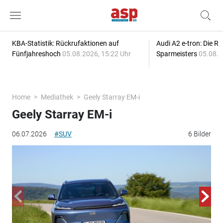
KBA-Statistik: Rückrufaktionen auf
Audi A2 e-tron: Die R
Fünfjahreshoch
05.08.2026, 15:22 Uhr
Sparmeisters
05.08.2
Home
Mediathek
Geely Starray EM-i
Geely Starray EM-i
06.07.2026
#SUV
6 Bilder