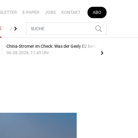
SLETTER
E-PAPER
JOBS
KONTAKT
ABO
K
AUTOJOB
China-Stromer im Check: Was der Geely E2 bietet
Bre
06.08.2026, 11:45 Uhr
10:1