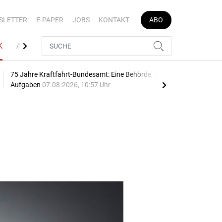
SLETTER
E-PAPER
JOBS
KONTAKT
ABO
K
AUTOJOB
75 Jahre Kraftfahrt-Bundesamt: Eine Behörde, viele
Geb
Aufgaben
07.08.2026, 10:57 Uhr
10:2