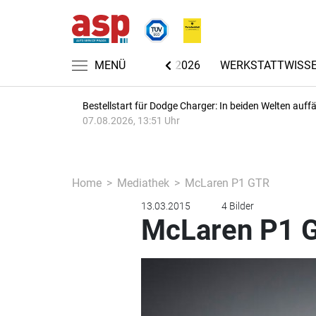
CHRICHTEN
AUTOMECHANIKA 2026
MENÜ
WERKSTATTWISS
Bestellstart für Dodge Charger: In beiden Welten auffäl
07.08.2026, 13:51 Uhr
Home
Mediathek
McLaren P1 GTR
13.03.2015
4 Bilder
McLaren P1 