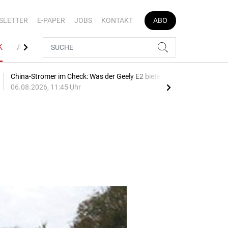
SLETTER
E-PAPER
JOBS
KONTAKT
ABO
K
AUTOJOB
China-Stromer im Check: Was der Geely E2 bietet
Bre
06.08.2026, 11:45 Uhr
10:1