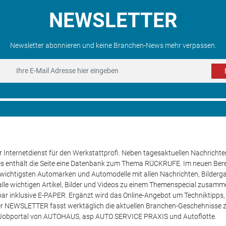
NEWSLETTER
Newsletter abonnieren und keine Branchen-News mehr verpassen.
 Internetdienst für den Werkstattprofi. Neben tagesaktuellen Nachricht
les enthält die Seite eine Datenbank zum Thema RÜCKRUFE. Im neuen B
e wichtigsten Automarken und Automodelle mit allen Nachrichten, Bilderga
lle wichtigen Artikel, Bilder und Videos zu einem Themenspecial zusamm
rufbar inklusive E-PAPER. Ergänzt wird das Online-Angebot um Techniktipp
ser NEWSLETTER fasst werktäglich die aktuellen Branchen-Geschehnisse
m Jobportal von AUTOHAUS, asp AUTO SERVICE PRAXIS und Autoflotte.