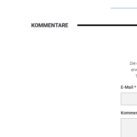
KOMMENTARE
Die
erw
E-Mail
Kommen