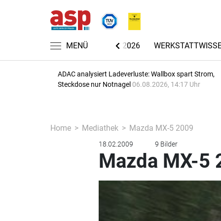
CHRICHTEN
AUTOMECHANIKA 2026
MENÜ
WERKSTATTWISS
ADAC analysiert Ladeverluste: Wallbox spart Strom,
Steckdose nur Notnagel
06.08.2026, 14:17 Uhr
Home
Mediathek
Mazda MX-5 2009
18.02.2009
9 Bilder
Mazda MX-5 