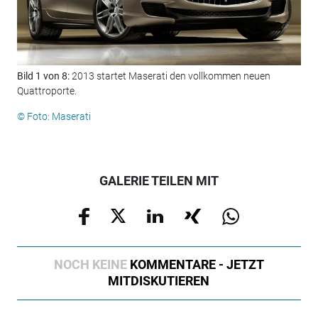
Bild 1 von 8:
2013 startet Maserati den vollkommen neuen
Bil
Quattroporte.
ken
dre
© Foto: Maserati
© F
GALERIE TEILEN MIT
NOCH KEINE
KOMMENTARE - JETZT
MITDISKUTIEREN