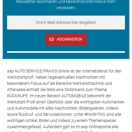
Newsletter abonnieren und keine Branchen-News mehr
verpassen.
ABONNIEREN
asp AUTO SERVICE PRAXIS Online ist der Internetdienst für den
Werkstattprofi. Neben tagesaktuellen Nachrichten mit
besonderem Fokus auf die Bereiche Werkstatttechnik und
Aftersales enthält die Seite eine Datenbank zum Thema
RÜCKRUFE. Im neuen Bereich AUTOMOBILE bekommt der
Werkstatt-Profi einen Überblick über die wichtigsten Automarken
und Automodelle mit allen Nachrichten, Bildergalerien, Videos
sowie Rückruf- und Serviceaktionen. Unter #HASHTAG sind alle
wichtigen Artikel, Bilder und Videos zu einem Themenspecial
zusammengefasst. Außerdem gibt es im asp-Onlineportal alle