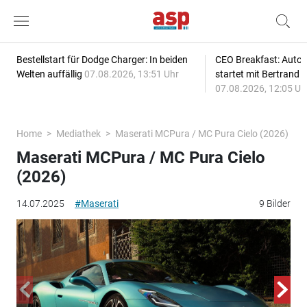
Bestellstart für Dodge Charger: In beiden
CEO Breakfast: Auto
Welten auffällig
07.08.2026, 13:51 Uhr
startet mit Bertrand 
07.08.2026, 12:05 Uh
Home
Mediathek
Maserati MCPura / MC Pura Cielo (2026)
Maserati MCPura / MC Pura Cielo
(2026)
14.07.2025
#Maserati
9 Bilder