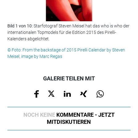
Bild 1 von 10:
Starfotograf Steven Meisel hat das who is who der
Bil
internationalen Topmodels für die Edition 2015 des Pirelli-
© F
Kalenders abgelichtet.
Mei
© Foto: From the backstage of 2015 Pirelli Calendar by Steven
Meisel, image by Marc Regas
GALERIE TEILEN MIT
NOCH KEINE
KOMMENTARE - JETZT
MITDISKUTIEREN