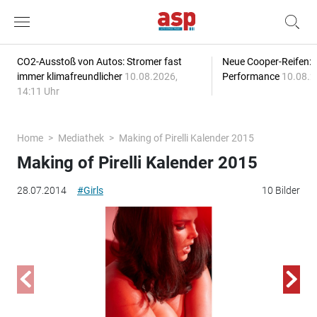
CO2-Ausstoß von Autos: Stromer fast
Neue Cooper-Reifen:
immer klimafreundlicher
10.08.2026,
Performance
10.08.2
14:11 Uhr
Home
Mediathek
Making of Pirelli Kalender 2015
Making of Pirelli Kalender 2015
28.07.2014
#Girls
10 Bilder